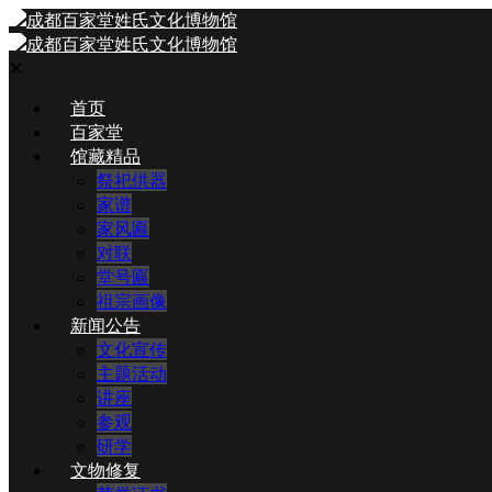
✕
首页
百家堂
馆藏精品
祭祀供器
家谱
家风匾
对联
堂号匾
祖宗画像
新闻公告
文化宣传
主题活动
讲座
参观
研学
文物修复