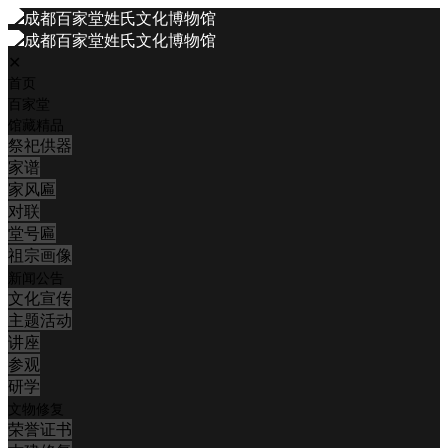
✕
首页
百家堂
馆藏精品
祭祀供器
家谱
家风匾
对联
堂号匾
祖宗画像
新闻公告
文化宣传
主题活动
讲座
参观
研学
文物修复
荣誉证书